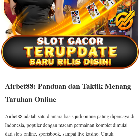
Airbet88: Panduan dan Taktik Menang
Taruhan Online
Airbet88 adalah satu diantara basis judi online paling dipercaya di
Indonesia, populer dengan macam permainan komplet dimulai
dari slots online, sportsbook, sampai live kasino. Untuk