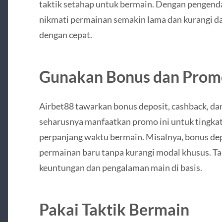
taktik setahap untuk bermain. Dengan pengendal
nikmati permainan semakin lama dan kurangi d
dengan cepat.
Gunakan Bonus dan Prom
Airbet88 tawarkan bonus deposit, cashback, da
seharusnya manfaatkan promo ini untuk tingk
perpanjang waktu bermain. Misalnya, bonus dep
permainan baru tanpa kurangi modal khusus. T
keuntungan dan pengalaman main di basis.
Pakai Taktik Bermain