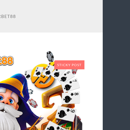
RBET88
STICKY POST