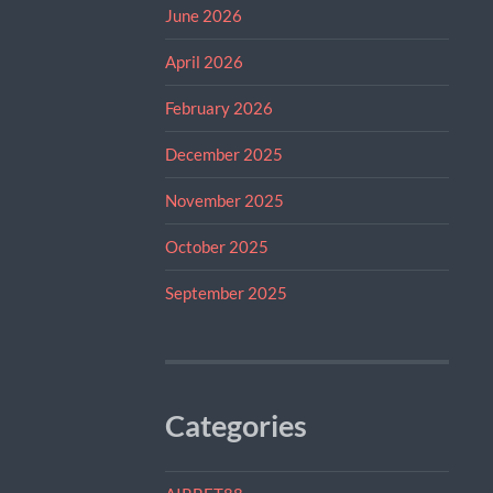
June 2026
April 2026
February 2026
December 2025
November 2025
October 2025
September 2025
Categories