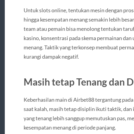
Untuk slots online, tentukan mesin dengan prose
hingga kesempatan menang semakin lebih besar. D
team atau pemain bisa menolong tentukan taruha
kasino, konsentrasi pada skema permainan dan
menang. Taktik yang terkonsep membuat perma
kurangi dampak negatif.
Masih tetap Tenang dan Di
Keberhasilan main di Airbet88 tergantung pada 
saat kalah, masih tetap disiplin ikuti taktik, da
yang tenang lebih sanggup memutuskan pas, me
kesempatan menang di periode panjang.