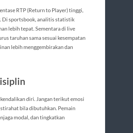
ntase RTP (Return to Player) tinggi,
i sportsbook, analitis statistik
n lebih tepat. Sementara di live
 urus taruhan sama sesuai kesempatan
inan lebih menggembirakan dan
siplin
kendalikan diri. Jangan terikut emosi
n istirahat bila dibutuhkan. Pemain
njaga modal, dan tingkatkan