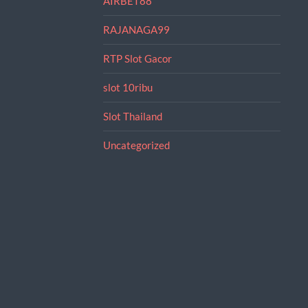
AIRBET88
RAJANAGA99
RTP Slot Gacor
slot 10ribu
Slot Thailand
Uncategorized