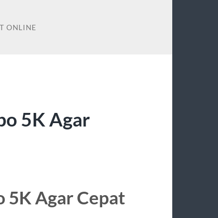
OT ONLINE
epo 5K Agar
o 5K Agar Cepat