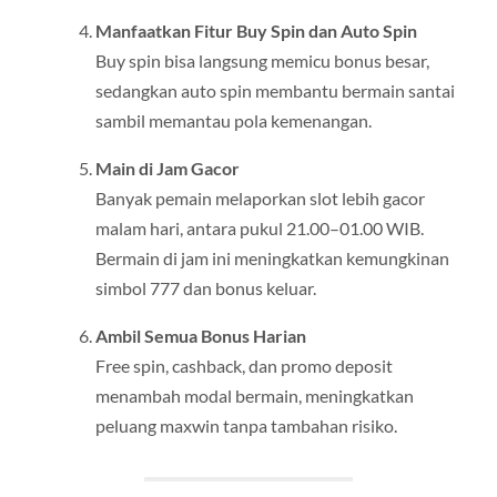
Manfaatkan Fitur Buy Spin dan Auto Spin
Buy spin bisa langsung memicu bonus besar,
sedangkan auto spin membantu bermain santai
sambil memantau pola kemenangan.
Main di Jam Gacor
Banyak pemain melaporkan slot lebih gacor
malam hari, antara pukul 21.00–01.00 WIB.
Bermain di jam ini meningkatkan kemungkinan
simbol 777 dan bonus keluar.
Ambil Semua Bonus Harian
Free spin, cashback, dan promo deposit
menambah modal bermain, meningkatkan
peluang maxwin tanpa tambahan risiko.