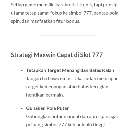
Setiap game memiliki karakteristik unik, tapi prinsip
utama tetap sama: fokus ke simbol 777, pantau pola
spin, dan manfaatkan fitur bonus.
Strategi Maxwin Cepat di Slot 777
Tetapkan Target Menang dan Batas Kalah
Jangan terbawa emosi. Jika sudah mencapai
target kemenangan atau batas kerugian,
hentikan bermain.
Gunakan Pola Putar
Gabungkan putar manual dan auto spin agar
peluang simbol 777 keluar lebih tinggi.