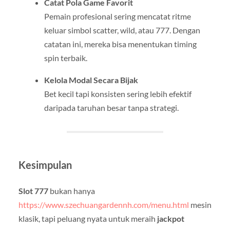
Catat Pola Game Favorit
Pemain profesional sering mencatat ritme
keluar simbol scatter, wild, atau 777. Dengan
catatan ini, mereka bisa menentukan timing
spin terbaik.
Kelola Modal Secara Bijak
Bet kecil tapi konsisten sering lebih efektif
daripada taruhan besar tanpa strategi.
Kesimpulan
Slot 777
bukan hanya
https://www.szechuangardennh.com/menu.html
mesin
klasik, tapi peluang nyata untuk meraih
jackpot