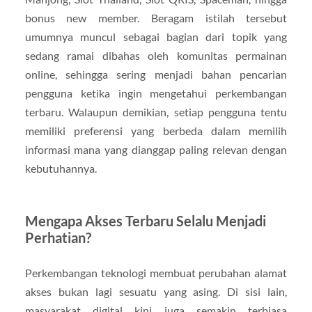
bonus new member. Beragam istilah tersebut
umumnya muncul sebagai bagian dari topik yang
sedang ramai dibahas oleh komunitas permainan
online, sehingga sering menjadi bahan pencarian
pengguna ketika ingin mengetahui perkembangan
terbaru. Walaupun demikian, setiap pengguna tentu
memiliki preferensi yang berbeda dalam memilih
informasi mana yang dianggap paling relevan dengan
kebutuhannya.
Mengapa Akses Terbaru Selalu Menjadi
Perhatian?
Perkembangan teknologi membuat perubahan alamat
akses bukan lagi sesuatu yang asing. Di sisi lain,
masyarakat digital kini juga semakin terbiasa