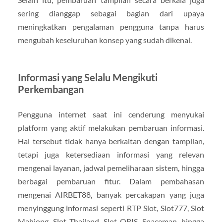
sering dianggap sebagai bagian dari upaya
meningkatkan pengalaman pengguna tanpa harus
mengubah keseluruhan konsep yang sudah dikenal.
Informasi yang Selalu Mengikuti
Perkembangan
Pengguna internet saat ini cenderung menyukai
platform yang aktif melakukan pembaruan informasi.
Hal tersebut tidak hanya berkaitan dengan tampilan,
tetapi juga ketersediaan informasi yang relevan
mengenai layanan, jadwal pemeliharaan sistem, hingga
berbagai pembaruan fitur. Dalam pembahasan
mengenai AIRBET88, banyak percakapan yang juga
menyinggung informasi seperti RTP Slot, Slot777, Slot
Mahjong, Slot Thailand, Slot QRIS, Spaceman, hingga