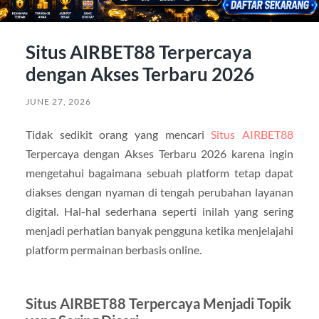
Situs AIRBET88 Terpercaya
dengan Akses Terbaru 2026
JUNE 27, 2026
Tidak sedikit orang yang mencari
Situs AIRBET88
Terpercaya dengan Akses Terbaru 2026 karena ingin
mengetahui bagaimana sebuah platform tetap dapat
diakses dengan nyaman di tengah perubahan layanan
digital. Hal-hal sederhana seperti inilah yang sering
menjadi perhatian banyak pengguna ketika menjelajahi
platform permainan berbasis online.
Situs AIRBET88 Terpercaya Menjadi Topik