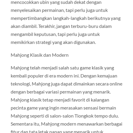
mencocokkan ubin yang sudah dekat dengan
menyelesaikan permainan, tapi perlu juga untuk
mempertimbangkan langkah-langkah berikutnya yang
akan diambil. Terakhir, jangan terburu-buru dalam
mengambil keputusan, tapi perlu juga untuk
memikirkan strategi yang akan digunakan.
Mahjong Klasik dan Modern
Mahjong telah menjadi salah satu game klasik yang
kembali populer di era modern ini. Dengan kemajuan
teknologi, Mahjong juga dapat dimainkan secara online
dengan berbagai variasi permainan yang menarik.
Mahjong klasik tetap menjadi favorit di kalangan
pecinta game yang ingin merasakan sensasi bermain
Mahjong seperti di salon-salon Tiongkok tempo dulu.
Sementara itu, Mahjong modern menawarkan berbagai
fitur dan tata letak papan yang menarik untuk