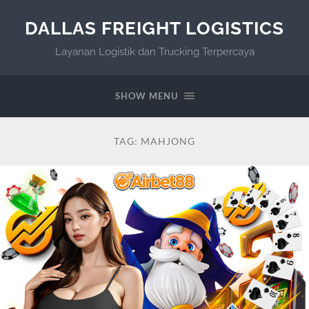
DALLAS FREIGHT LOGISTICS
Layanan Logistik dan Trucking Terpercaya
SHOW MENU
TAG:
MAHJONG