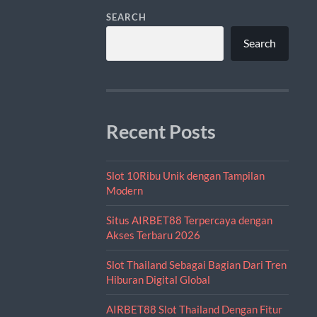
SEARCH
Search
Recent Posts
Slot 10Ribu Unik dengan Tampilan
Modern
Situs AIRBET88 Terpercaya dengan
Akses Terbaru 2026
Slot Thailand Sebagai Bagian Dari Tren
Hiburan Digital Global
AIRBET88 Slot Thailand Dengan Fitur