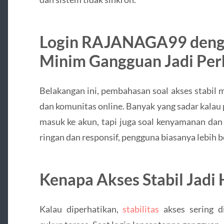
Login RAJANAGA99 denga
Minim Gangguan Jadi Per
Belakangan ini, pembahasan soal akses stabil 
dan komunitas online. Banyak yang sadar kalau
masuk ke akun, tapi juga soal kenyamanan dan 
ringan dan responsif, pengguna biasanya lebih b
Kenapa Akses Stabil Jadi 
Kalau diperhatikan,
stabilitas
akses sering d