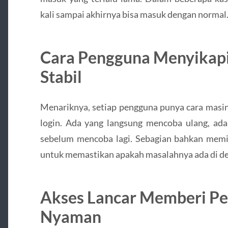
kali sampai akhirnya bisa masuk dengan normal
Cara Pengguna Menyikapi
Stabil
Menariknya, setiap pengguna punya cara masi
login. Ada yang langsung mencoba ulang, ad
sebelum mencoba lagi. Sebagian bahkan mem
untuk memastikan apakah masalahnya ada di dev
Akses Lancar Memberi Pe
Nyaman