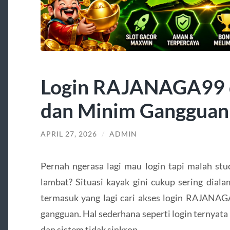
Login RAJANAGA99 d
dan Minim Gangguan
APRIL 27, 2026
/
ADMIN
Pernah ngerasa lagi mau login tapi malah stuc
lambat? Situasi kayak gini cukup sering dial
termasuk yang lagi cari akses login RAJANAG
gangguan. Hal sederhana seperti login ternyata b
dan sistem tidak sinkron.