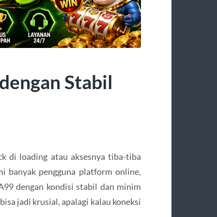
engan Stabil
k di loading atau aksesnya tiba-tiba
ami banyak pengguna platform online,
A99 dengan kondisi stabil dan minim
isa jadi krusial, apalagi kalau koneksi