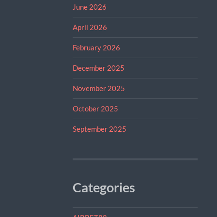
June 2026
April 2026
February 2026
December 2025
November 2025
October 2025
September 2025
Categories