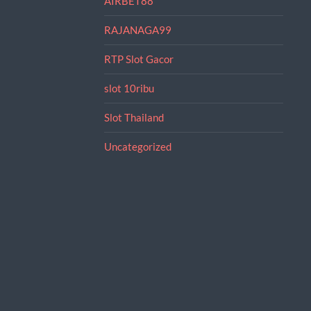
AIRBET88
RAJANAGA99
RTP Slot Gacor
slot 10ribu
Slot Thailand
Uncategorized