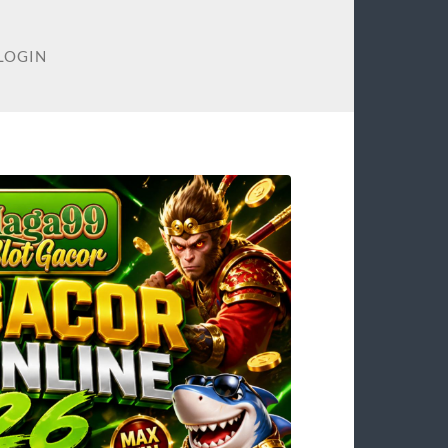
LOGIN