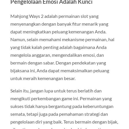
Pengelolaan Emosi Adalah Kunci
Mahjong Ways 2 adalah permainan slot yang
menyenangkan dengan banyak fitur menarik yang
dapat meningkatkan peluang kemenangan Anda.
Namun, selain memahami mekanisme permainan, hal
yang tidak kalah penting adalah bagaimana Anda
mengelola anggaran, mengendalikan emosi, dan
bermain dengan sabar. Dengan pendekatan yang
bijaksana ini, Anda dapat memaksimalkan peluang
untuk meraih kemenangan besar.
Selain itu, jangan lupa untuk terus berlatih dan
mengikuti perkembangan game ini. Permainan yang
sukses tidak hanya bergantung pada keberuntungan
semata, tetapi juga pada pemahaman strategi dan
pengelolaan diri yang baik. Terus bermain dengan bijak,