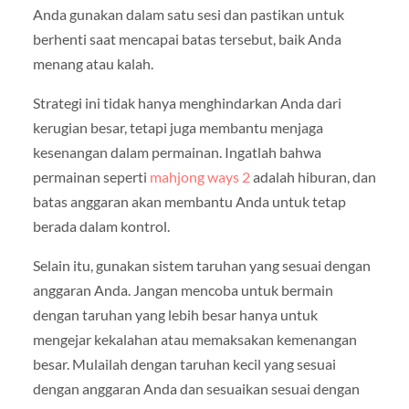
Anda gunakan dalam satu sesi dan pastikan untuk
berhenti saat mencapai batas tersebut, baik Anda
menang atau kalah.
Strategi ini tidak hanya menghindarkan Anda dari
kerugian besar, tetapi juga membantu menjaga
kesenangan dalam permainan. Ingatlah bahwa
permainan seperti
mahjong ways 2
adalah hiburan, dan
batas anggaran akan membantu Anda untuk tetap
berada dalam kontrol.
Selain itu, gunakan sistem taruhan yang sesuai dengan
anggaran Anda. Jangan mencoba untuk bermain
dengan taruhan yang lebih besar hanya untuk
mengejar kekalahan atau memaksakan kemenangan
besar. Mulailah dengan taruhan kecil yang sesuai
dengan anggaran Anda dan sesuaikan sesuai dengan