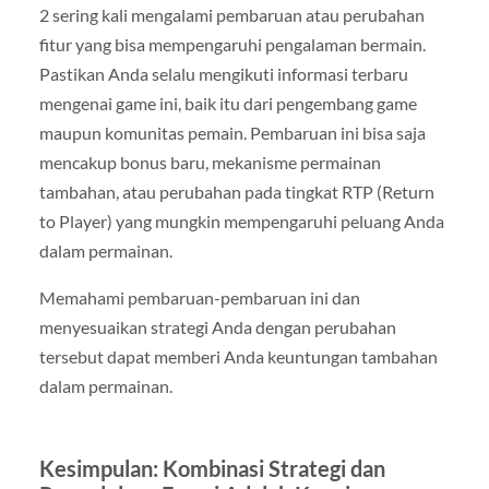
2 sering kali mengalami pembaruan atau perubahan
fitur yang bisa mempengaruhi pengalaman bermain.
Pastikan Anda selalu mengikuti informasi terbaru
mengenai game ini, baik itu dari pengembang game
maupun komunitas pemain. Pembaruan ini bisa saja
mencakup bonus baru, mekanisme permainan
tambahan, atau perubahan pada tingkat RTP (Return
to Player) yang mungkin mempengaruhi peluang Anda
dalam permainan.
Memahami pembaruan-pembaruan ini dan
menyesuaikan strategi Anda dengan perubahan
tersebut dapat memberi Anda keuntungan tambahan
dalam permainan.
Kesimpulan: Kombinasi Strategi dan