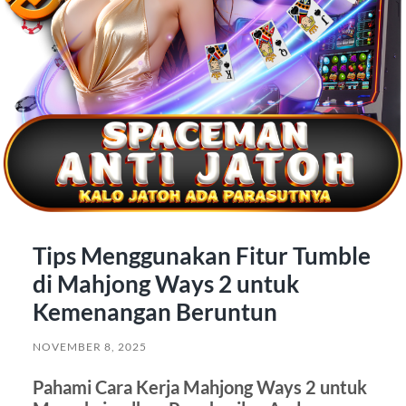
Tips Menggunakan Fitur Tumble
di Mahjong Ways 2 untuk
Kemenangan Beruntun
NOVEMBER 8, 2025
Pahami Cara Kerja Mahjong Ways 2 untuk